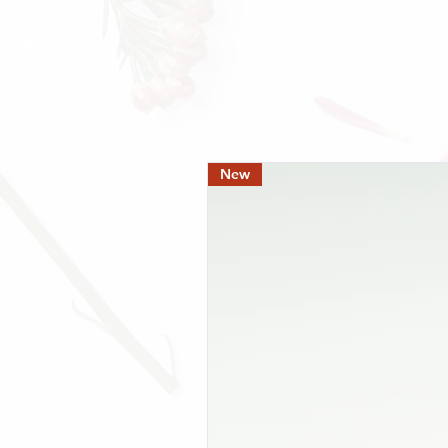
Suwe Ora Jamu adalah produsen jamu siap 
segar, tanpa pengawet, dan tanpa pewarna
cemilan tradisional rumahan yang nikmat da
- Jl. Petogogan I no. 28B, Jakarta Selatan
- M Bloc Space
- Petak Enam
New
- Natural Cafe Kimia Farma Premier Menteng
Jamu kami juga tersedia di berbagai outlet l