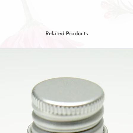
minum dalam kemasan, dibuat dengan resep keluarga sejak 20
 buatan. Suwe Ora Jamu membuka kedai untuk melayani kebutuh
n sehat dengan beberapa outlet kami di:
Related Products
 Huis
ainnya di Jakarta, Tangerang, Bogor, Surabaya, Pekanbaru, dan 