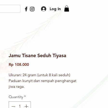
Log In
Jamu Tisane Seduh Tiyasa
Price
Rp 108.000
Ukuran: 24 gram (untuk 8 kali seduh)
Paduan kunyit dan rempah penghangat
jiwa raga.
Bahan:
Quantity
*
Adas, bunga lawang, bunga pala, jahe,
kunyit, kayu manis, merica hitam,