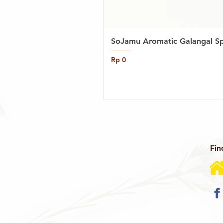
SoJamu Aromatic Galangal Sp
Price
Rp 0
Fin