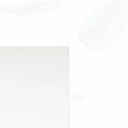
Ingredients:
13. Bahan baku dibuat dengan seksama,
Black Papper, Cinnamon, Fennet,
an mereka untuk menikmati jamu, kopi,
Ginger, Maca, Star Anise, Saffron,
Turmeric.
Benefit:
Improve blood circulation, warm the
body, nourishthe body cells, maintain
New
stamina, antioxidant, detox.
Jamu Tisane is herbal medicine made
from various herbs from 8 plant parts
Bali. Cek lokasinya
di sini
.
such as roots, stems, seeds, fruits,
flowers, leaves, rhizomes & skins, which
have gone through a drying process.
How to serve it simply brewed with hot
water like making tea.