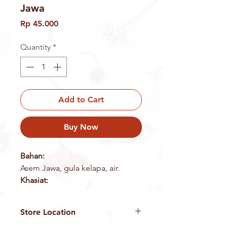
Jawa
Price
Rp 45.000
Quantity
*
Add to Cart
Buy Now
Bahan:
Asem Jawa, gula kelapa, air.
Khasiat:
Antioksidan alami, menjaga
stamina, mencerahkan kulit,
Store Location
menurunkan kolesterol,