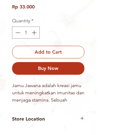
Price
Rp 33.000
Quantity
*
Add to Cart
Buy Now
Jamu Jawana adalah kreasi jamu
untuk meningkatkan imunitas dan
menjaga stamina. Sebuah
minuman warisan adiluhung
Indonesia yang diramukan dari
Store Location
bahan dan energi alam semesta
bermakna. Berasal dari Tanah
Suwe Ora Jamu adalah produsen